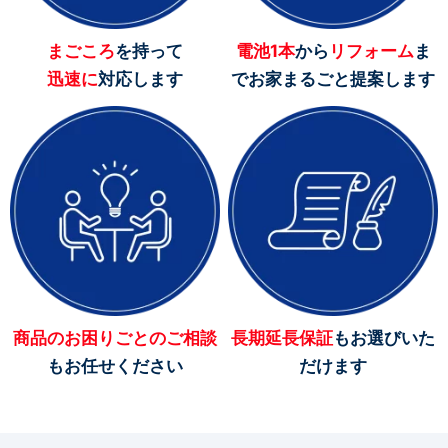
まごころ
を持って
電池1本
から
リフォーム
ま
迅速に
対応します
で
お家まるごと提案します
商品のお困りごとの
ご相談
長期延長保証
も
お選びいた
もお任せください
だけます