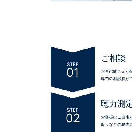
ご相談
STEP
01
お耳の聞こえが
専門の相談員が
聴力測
STEP
02
お客様のご自宅
取りなどの聴力