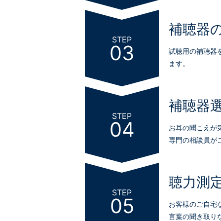
補聴器
STEP
03
試聴用の補聴器
ます。
補聴器
STEP
04
お耳の聞こえが
専門の相談員が
聴力測
STEP
05
お客様のご自宅
言葉の聞き取り